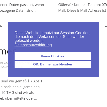
enen Daten passiert, wenn
Güleryüz Kontakt Telefon: 0
bezogene Daten sind...
Mail: Diese E-Mail-Adresse ist
EN
W
Diese Website benutzt nur Session-Cookies,
die nach dem Verlassen der Seite wieder
gelöscht werden.
Datenschutzerklärung
imer
Keine Cookies
ANN AM
21. DEZEMBER 2022
.
OK. Banner ausblenden
ESSUM UND CO
.
r sind wir gemäß § 7 Abs.1
ten nach den allgemeinen
s 10 TMG sind wir als
et, übermittelte oder...