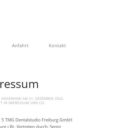
Anfahrt
Kontakt
ressum
EV HAGEMANN AM
21. DEZEMBER 2022
.
T IN
IMPRESSUM UND CO
.
 5 TMG Dentalstudio Freiburg GmbH
rg i.Br. Vertreten durch: Semir